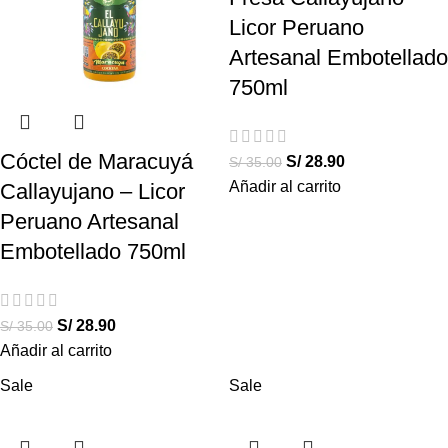
Licor Peruano
Artesanal Embotellado
750ml
Cóctel de Maracuyá
S/
28.90
S/
35.00
Añadir al carrito
Callayujano – Licor
Peruano Artesanal
Embotellado 750ml
S/
28.90
S/
35.00
Añadir al carrito
Sale
Sale